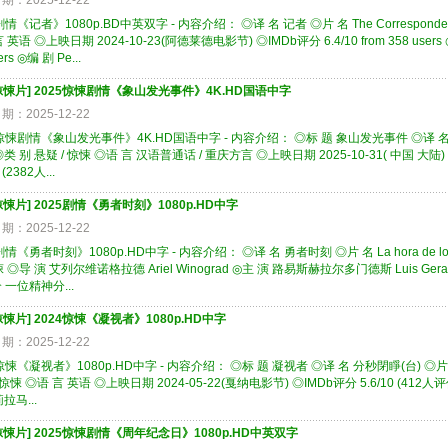
期：2025-12-22
剧情《记者》1080p.BD中英双字 - 内容介绍： ◎译 名 记者 ◎片 名 The Corresponde
 英语 ◎上映日期 2024-10-23(阿德莱德电影节) ◎IMDb评分 6.4/10 from 358 use
ers ◎编 剧 Pe...
惊悚片
]
2025惊悚剧情《象山发光事件》4K.HD国语中字
期：2025-12-22
惊悚剧情《象山发光事件》4K.HD国语中字 - 内容介绍： ◎标 题 象山发光事件 ◎译 名 Illumi
类 别 悬疑 / 惊悚 ◎语 言 汉语普通话 / 重庆方言 ◎上映日期 2025-10-31( 中国 大陆) 
 (2382人...
惊悚片
]
2025剧情《勇者时刻》1080p.HD中字
期：2025-12-22
剧情《勇者时刻》1080p.HD中字 - 内容介绍： ◎译 名 勇者时刻 ◎片 名 La hora de los 
 ◎导 演 艾列尔维诺格拉德 Ariel Winograd ◎主 演 路易斯赫拉尔多门德斯 Luis Gerardo
 一位精神分...
惊悚片
]
2024惊悚《凝视者》1080p.HD中字
期：2025-12-22
惊悚《凝视者》1080p.HD中字 - 内容介绍： ◎标 题 凝视者 ◎译 名 分秒閉睜(台) ◎片 名 
 惊悚 ◎语 言 英语 ◎上映日期 2024-05-22(戛纳电影节) ◎IMDb评分 5.6/10 (412
拉马...
惊悚片
]
2025惊悚剧情《周年纪念日》1080p.HD中英双字