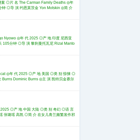
 The Carman Family Deaths ◎年
分钟 ◎导 演 约恩莫茨金 Yon Motskin ◎简 介
Nyowo ◎年 代 2025 ◎产 地 印度 尼西亚
 长 105分钟 ◎导 演 黎刹曼托瓦尼 Rizal Manto
t ◎年 代 2025 ◎产 地 美国 ◎类 别 惊悚 ◎
 Burns Dominic Burns ◎主 演 凯特贝金赛尔
025 ◎产 地 中国 大陆 ◎类 别 奇幻 ◎语 言
 胡亦瑶 张璐瑶 高凯 ◎简 介 在女儿青兰频繁发作邪