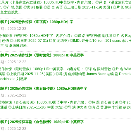
纪录片《卡曼家族死亡谜案》1080p.HD中英双字 - 内容介绍： ◎译 名 卡曼家族死亡谜案 ◎片 名
25 ◎产 地 美国 ◎类 别 犯罪 ◎语 言 英语 ◎上映日期 2025-11-19( 美国 ) ◎片 长 90
鱼之旅以悲...
惊悚片
]
2025恐怖惊悚《寄宿房》1080p.HD中字
期：2025-12-22
恐怖惊悚《寄宿房》1080p.HD中字 - 内容介绍： ◎译 名 寄宿房/闹鬼领域 ◎片 名 Rego 
 恐怖 ◎上映日期 2025-07-31( 印度 尼西亚) ◎IMDb评分 5/10 from 101 users ◎片
 ◎主 演 桑德琳娜米...
惊悚片
]
2025动作惊悚《限时营救》1080p.HD中英双字
期：2025-12-22
动作惊悚《限时营救》1080p.HD中英双字 - 内容介绍： ◎译 名 限时营救 ◎片 名 Wildca
英语 ◎上映日期 2025-11-25( 美国 ) ◎导 演 詹姆斯纳恩 James Nunn ◎编 剧 Dominic
Beckinsale 刘易斯...
惊悚片
]
2025恐怖惊悚《青石镇传说》1080p.HD国语中字
期：2025-12-22
5恐怖惊悚《青石镇传说》1080p.HD国语中字 - 内容介绍： ◎标 题 青石镇传说 ◎年 代 2
通话 ◎上映日期 2025-11-26( 中国 大陆) ◎导 演 伊力奇 ◎演 员 曹卫宇 李培铭
惊悚片
]
2025惊悚喜剧《血色惊情》1080p.HD中英双字
期：2025-12-22