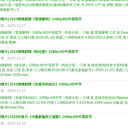
情《普通事故》1080p.HD中字 - 内容介绍： ◎译 名 普通事故/A Simple Accident/It Was Jus
故/只是一场意外(台)/纯属伊朗意外(港)/纯属意外 ◎年 代 2025 ◎产 地 伊朗, 美国 ◎类
纳电影节) / 2...
惊悚片
]
2025惊悚剧情《荒漠黎明》1080p.BD中英双字
期：2025-12-27
惊悚剧情《荒漠黎明》1080p.BD中英双字 - 内容介绍： ◎标 题 荒漠黎明 ◎片 名 Desert
语 言 英语 ◎上映日期 2025-05-16( 美国 ) ◎IMDb评分 3.8/10 (533人评价) ◎导 演 
鲁兹 凯姆...
惊悚片
]
2025惊悚剧情《纽伦堡》1080p.HD中英双字
期：2025-12-27
惊悚剧情《纽伦堡》1080p.HD中英双字 - 内容介绍： ◎译 名 纽伦堡/纽伦堡大审判(港) ◎片 
 别 历史 ◎语 言 英语 ◎上映日期 2025-09-07(多伦多电影节) / 2025-11-07( 美国 ) ◎IM
10 from 1029 user...
惊悚片
]
2025惊悚剧情《史提芬的自白》1080p.HD中字
期：2025-12-27
惊悚剧情《史提芬的自白》1080p.HD中字 - 内容介绍： ◎译 名 史提芬的自白/Stephen 
尔语 ◎上映日期 2025-12-05( 印度 ) ◎IMDb评分 5.4/10 from 1094 users ◎编 剧
Michael Tha...
惊悚片
]
2025纪录片《卡曼家族死亡谜案》1080p.HD中英双字
期：2025-12-22