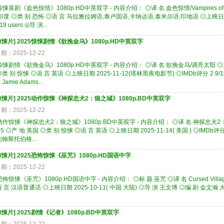
惊悚喜剧《血色惊情》1080p.HD中英双字 - 内容介绍： ◎译 名 血色惊情/Vampires of Vija
印度 ◎类 别 恐怖 ◎语 言 马拉雅拉姆语,泰卢固语,卡纳达语,泰米尔语,印地语 ◎上映日期 2025-0
19 users ◎导 演...
惊悚片
]
2025惊悚剧情《欲挽金乌》1080p.HD中英双字
期：2025-12-22
惊悚剧情《欲挽金乌》1080p.HD中英双字 - 内容介绍： ◎译 名 欲挽金乌/调亮太阳 ◎片 名 Tu
类 别 惊悚 ◎语 言 英语 ◎上映日期 2025-11-12(塔林黑夜电影节) ◎IMDb评分 2.9/10 f
amie Adams...
惊悚片
]
2025动作惊悚《神探忠犬2：狼之城》1080p.BD中英双字
期：2025-12-22
动作惊悚《神探忠犬2：狼之城》1080p.BD中英双字 - 内容介绍： ◎译 名 神探忠犬2：狼之城 ◎片
25 ◎产 地 美国 ◎类 别 惊悚 ◎语 言 英语 ◎上映日期 2025-11-14( 美国 ) ◎IMDb评分 4.
约翰斯托伯格...
惊悚片
]
2025恐怖惊悚《巫咒》1080p.HD国语中字
期：2025-12-22
恐怖惊悚《巫咒》1080p.HD国语中字 - 内容介绍： ◎标 题 巫咒 ◎译 名 Cursed Villag
语 言 汉语普通话 ◎上映日期 2025-10-11( 中国 大陆) ◎导 演 王文博 ◎编 剧 金文
.
惊悚片
]
2025剧情《记者》1080p.BD中英双字