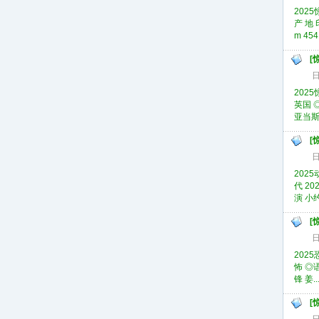
2025
产 地 
m 454
[
日
2025
英国 ◎
亚当斯 J
[
日
2025
代 20
演 小
[
日
2025
怖 ◎
锋 姜..
[