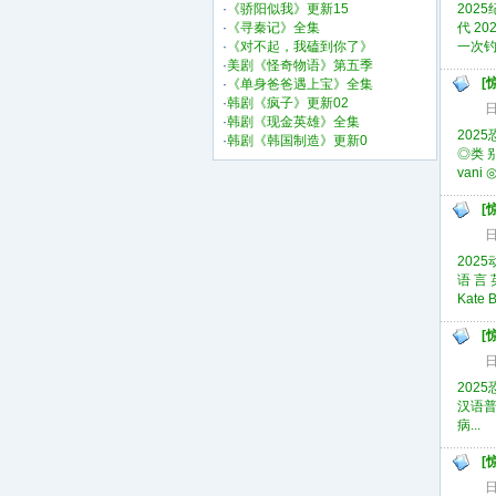
·
《骄阳似我》更新15
2025
·
《寻秦记》全集
代 20
·
《对不起，我磕到你了》
一次钓
·
美剧《怪奇物语》第五季
[
·
《单身爸爸遇上宝》全集
·
韩剧《疯子》更新02
日
·
韩剧《现金英雄》全集
2025
·
韩剧《韩国制造》更新0
◎类 别
vani
[
日
2025
语 言 
Kate 
[
日
202
汉语普
病...
[
日