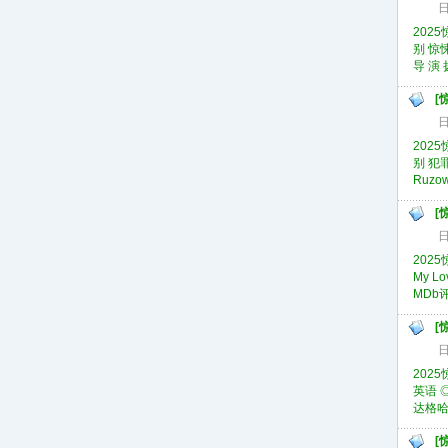
日
2025
别 惊悚
导 演 
[
日
2025
别 犯罪
Ruzow
[
日
202
My L
MDb评
[
日
2025
英语 ◎
达格哈特
[