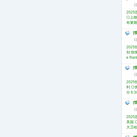
日
2025
◎上映日
布莱斯摩
[
日
2025
别 惊悚
e Ran
[
日
2025
利 ◎类
分 6.3/
[
日
2025
美国 ◎
大卫哈德 