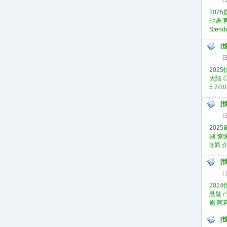
日
2025
◎语 言
Stend
[
日
2025
大陆 ◎
5.7/10
[
日
2025
别 惊悚
◎简 介
[
日
2024
悬疑 /
剧 阿莉
[