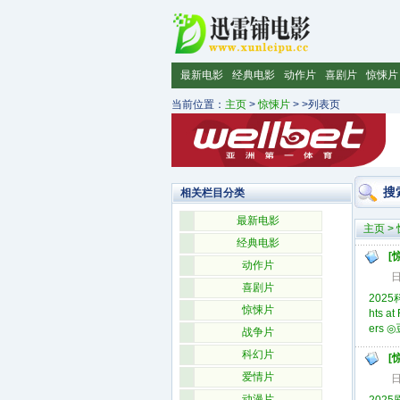
最新电影
经典电影
动作片
喜剧片
惊悚片
当前位置：
主页
>
惊悚片
> >列表页
搜
相关栏目分类
最新电影
主页
>
经典电影
[
动作片
日
喜剧片
202
惊悚片
hts a
ers ◎
战争片
科幻片
[
爱情片
日
动漫片