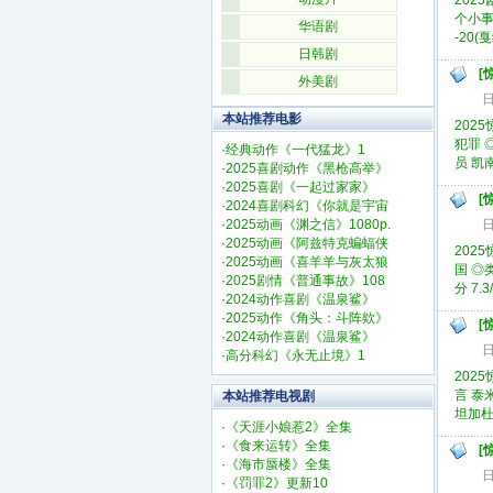
2025剧
个小事
华语剧
-20(戛
日韩剧
[
外美剧
日
本站推荐电影
2025
犯罪 ◎
·
经典动作《一代猛龙》1
员 凯南
·
2025喜剧动作《黑枪高举》
·
2025喜剧《一起过家家》
[
·
2024喜剧科幻《你就是宇宙
·
2025动画《渊之信》1080p.
日
·
2025动画《阿兹特克蝙蝠侠
2025
·
2025动画《喜羊羊与灰太狼
国 ◎类
·
2025剧情《普通事故》108
分 7.3/
·
2024动作喜剧《温泉鲨》
·
2025动作《角头：斗阵欸》
[
·
2024动作喜剧《温泉鲨》
日
·
高分科幻《永无止境》1
2025
言 泰米
本站推荐电视剧
坦加杜赖 
·
《天涯小娘惹2》全集
·
《食来运转》全集
[
·
《海市蜃楼》全集
日
·
《罚罪2》更新10