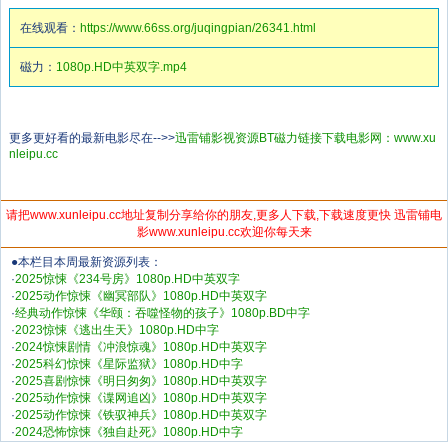
在线观看：
https://www.66ss.org/juqingpian/26341.html
磁力：
1080p.HD中英双字.mp4
更多更好看的最新电影尽在-->>
迅雷铺影视资源BT磁力链接下载电影网：www.xu
nleipu.cc
请把www.xunleipu.cc地址复制分享给你的朋友,更多人下载,下载速度更快 迅雷铺电
影www.xunleipu.cc欢迎你每天来
●本栏目本周最新资源列表：
·
2025惊悚《234号房》1080p.HD中英双字
·
2025动作惊悚《幽冥部队》1080p.HD中英双字
·
经典动作惊悚《华颐：吞噬怪物的孩子》1080p.BD中字
·
2023惊悚《逃出生天》1080p.HD中字
·
2024惊悚剧情《冲浪惊魂》1080p.HD中英双字
·
2025科幻惊悚《星际监狱》1080p.HD中字
·
2025喜剧惊悚《明日匆匆》1080p.HD中英双字
·
2025动作惊悚《谍网追凶》1080p.HD中英双字
·
2025动作惊悚《铁驭神兵》1080p.HD中英双字
·
2024恐怖惊悚《独自赴死》1080p.HD中字