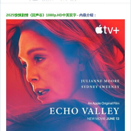
2025惊悚剧情《回声谷》1080p.HD中英双字
- 内容介绍：