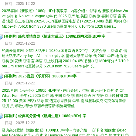
日期：2025-12-22
2025喜剧《新浪潮》1080p.HD中英双字 - 内容介绍： ◎译 名 新浪潮/New Wa
ve ◎片 名 Nouvelle Vague ◎年 代 2025 ◎产 地 美国 ◎类 别 喜剧 ◎语 言 英
语,法语 ◎上映日期 2025-05-17(戛纳国际电影节) / 2025-10-08( 美国 网络) ◎I
MDb评分 7.4/10 from 3370 users ◎豆瓣评分 6.7/10 from 1328 users...
[
喜剧片
]
经典爱情喜剧《情迷大话王》1080p.国粤双语.BD中字
日期：2025-12-22
经典爱情喜剧《情迷大话王》1080p.国粤双语.BD中字 - 内容介绍： ◎译 名 情
迷大话王/Everyday is Valentine ◎片 名 情迷大話王 ◎年 代 2001 ◎产 地 香港
◎类 别 爱情 ◎语 言 粤语 ◎上映日期 2001-04-05( 香港 ) ◎IMDb评分 5.7/10 fr
om 179 users ◎豆瓣评分 6.2/10 from 7823 users ◎片 长...
[
喜剧片
]
2025喜剧《乐开怀》1080p.HD中字
日期：2025-12-22
2025喜剧《乐开怀》1080p.HD中字 - 内容介绍： ◎标 题 乐开怀 ◎片 名 Oh.
What. Fun. ◎年 代 2025 ◎产 地 美国 ◎类 别 喜剧 ◎语 言 英语 ◎上映日期 20
25-12-03( 美国 网络) ◎导 演 迈克尔肖沃特 ◎编 剧 钱德勒贝克 迈克尔肖沃特
◎演 员 米歇尔菲佛 菲丽希缇琼斯 科洛葛蕾丝...
[
喜剧片
]
经典高分爱情《婚姻生活》1080p.BD中字
日期：2025-12-22
经典高分爱情《婚姻生活》1080p.BD中字 - 内容介绍： ◎译 名 婚姻生活/Bed
and Board/床笫风云 ◎片 名 Domicile conjugal ◎年 代 1970 ◎产 地 意大利 ◎