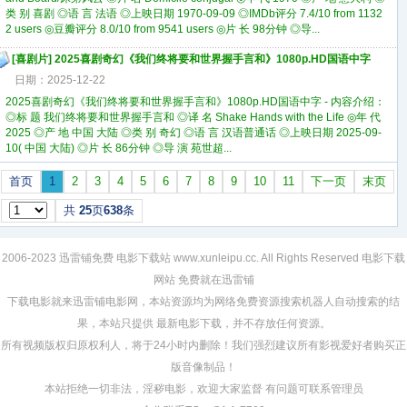
类 别 喜剧 ◎语 言 法语 ◎上映日期 1970-09-09 ◎IMDb评分 7.4/10 from 1132
2 users ◎豆瓣评分 8.0/10 from 9541 users ◎片 长 98分钟 ◎导...
[
喜剧片
]
2025喜剧奇幻《我们终将要和世界握手言和》1080p.HD国语中字
日期：2025-12-22
2025喜剧奇幻《我们终将要和世界握手言和》1080p.HD国语中字 - 内容介绍：
◎标 题 我们终将要和世界握手言和 ◎译 名 Shake Hands with the Life ◎年 代
2025 ◎产 地 中国 大陆 ◎类 别 奇幻 ◎语 言 汉语普通话 ◎上映日期 2025-09-
10( 中国 大陆) ◎片 长 86分钟 ◎导 演 苑世超...
首页
1
2
3
4
5
6
7
8
9
10
11
下一页
末页
共
25
页
638
条
2006-2023 迅雷铺免费
电影下载站
www.xunleipu.cc. All Rights Reserved
电影下载
网站 免费
就在迅雷铺
下载电影
就来迅雷铺电影网，本站资源均为网络免费资源搜索机器人自动搜索的结
果，本站只提供
最新电影下载
，并不存放任何资源。
所有视频版权归原权利人，将于24小时内删除！我们强烈建议所有影视爱好者购买正
版音像制品！
本站拒绝一切非法，淫秽电影，欢迎大家监督 有问题可联系管理员