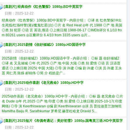
[
喜剧片
]
经典动作《红色警探》1080p.BD中英双字
日期：2025-12-22
经典动作《红色警探》1080p.BD中英双字 - 内容介绍： ◎译 名 红色警探/冲出
生死线/红场特警(港)/魔鬼红星(台) ◎片 名 Red Heat ◎年 代 1988 ◎产 地 美国
◎类 别 犯罪 ◎语 言 英语,俄语 ◎上映日期 1988-06-17 ◎IMDb评分 6.1/10 fro
m 80261 users ◎豆瓣评分 6.4/10 from 3335 users ◎片...
[
喜剧片
]
2025剧情《你好倾城2》1080p.HD国语中字
日期：2025-12-22
2025剧情《你好倾城2》1080p.HD国语中字 - 内容介绍： ◎标 题 你好倾城2
◎译 名 又见倾城 ◎年 代 2025 ◎产 地 中国 大陆 ◎类 别 爱情 ◎语 言 汉语普
通话 ◎上映日期 2025( 中国 大陆) ◎导 演 许建 ◎编 剧 许建 ◎演 员 许建 王永
莲 周仁亮 陈烁 郝锦伟 ◎简 介 程皓是广...
[
喜剧片
]
2025动作喜剧《老兄救命》1080p.HD中字
日期：2025-12-22
2025动作喜剧《老兄救命》1080p.HD中字 - 内容介绍： ◎标 题 老兄救命 ◎片
名 Dude ◎年 代 2025 ◎产 地 印度 ◎类 别 爱情 ◎上映日期 2025-10-17( 印度
网络) ◎导 演 Keerthiswaran ◎编 剧 Keerthiswaran ◎演 员 普拉迪普兰加纳坦
Mamitha Baiju R. Sarathkumar 罗希尼 赫里杜哈龙 Dravid S...
[
喜剧片
]
2025短片《布偶奇遇记：美好初雪》1080p.国粤英三语.HD中英双字
日期：2025-12-22