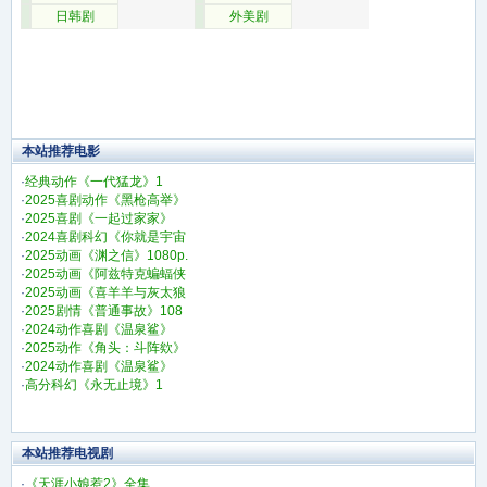
日韩剧
外美剧
本站推荐电影
·
经典动作《一代猛龙》1
·
2025喜剧动作《黑枪高举》
·
2025喜剧《一起过家家》
·
2024喜剧科幻《你就是宇宙
·
2025动画《渊之信》1080p.
·
2025动画《阿兹特克蝙蝠侠
·
2025动画《喜羊羊与灰太狼
·
2025剧情《普通事故》108
·
2024动作喜剧《温泉鲨》
·
2025动作《角头：斗阵欸》
·
2024动作喜剧《温泉鲨》
·
高分科幻《永无止境》1
本站推荐电视剧
·
《天涯小娘惹2》全集