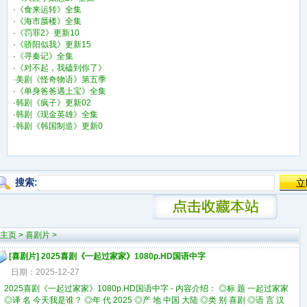
·
《食来运转》全集
·
《海市蜃楼》全集
·
《罚罪2》更新10
·
《骄阳似我》更新15
·
《寻秦记》全集
·
《对不起，我磕到你了》
·
美剧《怪奇物语》第五季
·
《单身爸爸遇上宝》全集
·
韩剧《疯子》更新02
·
韩剧《现金英雄》全集
·
韩剧《韩国制造》更新0
搜索:
主页
>
喜剧片
>
[
喜剧片
]
2025喜剧《一起过家家》1080p.HD国语中字
日期：2025-12-27
2025喜剧《一起过家家》1080p.HD国语中字 - 内容介绍： ◎标 题 一起过家家
◎译 名 今天我是谁？ ◎年 代 2025 ◎产 地 中国 大陆 ◎类 别 喜剧 ◎语 言 汉