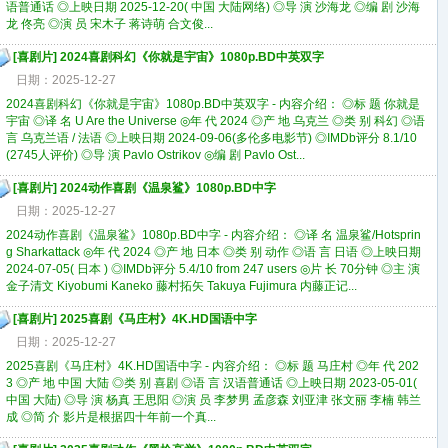
语普通话 ◎上映日期 2025-12-20( 中国 大陆网络) ◎导 演 沙海龙 ◎编 剧 沙海
龙 佟亮 ◎演 员 宋木子 蒋诗萌 合文俊...
[
喜剧片
]
2024喜剧科幻《你就是宇宙》1080p.BD中英双字
日期：2025-12-27
2024喜剧科幻《你就是宇宙》1080p.BD中英双字 - 内容介绍： ◎标 题 你就是
宇宙 ◎译 名 U Are the Universe ◎年 代 2024 ◎产 地 乌克兰 ◎类 别 科幻 ◎语
言 乌克兰语 / 法语 ◎上映日期 2024-09-06(多伦多电影节) ◎IMDb评分 8.1/10
(2745人评价) ◎导 演 Pavlo Ostrikov ◎编 剧 Pavlo Ost...
[
喜剧片
]
2024动作喜剧《温泉鲨》1080p.BD中字
日期：2025-12-27
2024动作喜剧《温泉鲨》1080p.BD中字 - 内容介绍： ◎译 名 温泉鲨/Hotsprin
g Sharkattack ◎年 代 2024 ◎产 地 日本 ◎类 别 动作 ◎语 言 日语 ◎上映日期
2024-07-05( 日本 ) ◎IMDb评分 5.4/10 from 247 users ◎片 长 70分钟 ◎主 演
金子清文 Kiyobumi Kaneko 藤村拓矢 Takuya Fujimura 内藤正记...
[
喜剧片
]
2025喜剧《马庄村》4K.HD国语中字
日期：2025-12-27
2025喜剧《马庄村》4K.HD国语中字 - 内容介绍： ◎标 题 马庄村 ◎年 代 202
3 ◎产 地 中国 大陆 ◎类 别 喜剧 ◎语 言 汉语普通话 ◎上映日期 2023-05-01(
中国 大陆) ◎导 演 杨真 王思阳 ◎演 员 李梦男 孟彦森 刘亚津 张文丽 李楠 韩兰
成 ◎简 介 影片是根据四十年前一个真...