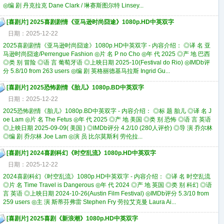
◎编 剧 丹克拉克 Dane Clark / 琳赛斯图尔特 Linsey...
[
喜剧片
]
2025喜剧剧情《亚马逊时尚囧途》1080p.HD中英双字
日期：2025-12-22
2025喜剧剧情《亚马逊时尚囧途》1080p.HD中英双字 - 内容介绍： ◎译 名 亚
马逊时尚囧途/Perrengue Fashion ◎片 名 P no Cho ◎年 代 2025 ◎产 地 巴西
◎类 别 冒险 ◎语 言 葡萄牙语 ◎上映日期 2025-10(Festival do Rio) ◎IMDb评
分 5.8/10 from 263 users ◎编 剧 英格丽德基马拉斯 Ingrid Gu...
[
喜剧片
]
2025恐怖剧情《胎儿》1080p.BD中英双字
日期：2025-12-22
2025恐怖剧情《胎儿》1080p.BD中英双字 - 内容介绍： ◎标 题 胎儿 ◎译 名 J
oe Lam ◎片 名 The Fetus ◎年 代 2025 ◎产 地 美国 ◎类 别 恐怖 ◎语 言 英语
◎上映日期 2025-09-09( 美国 ) ◎IMDb评分 4.2/10 (280人评价) ◎导 演 乔尔林
◎编 剧 乔尔林 Joe Lam ◎演 员 比尔莫斯利 劳伦拉...
[
喜剧片
]
2024喜剧科幻《时空乱流》1080p.HD中英双字
日期：2025-12-22
2024喜剧科幻《时空乱流》1080p.HD中英双字 - 内容介绍： ◎译 名 时空乱流
◎片 名 Time Travel is Dangerous ◎年 代 2024 ◎产 地 英国 ◎类 别 科幻 ◎语
言 英语 ◎上映日期 2024-10-26(Austin Film Festival) ◎IMDb评分 5.3/10 from
259 users ◎主 演 斯蒂芬弗雷 Stephen Fry 劳拉艾克曼 Laura Ai...
[
喜剧片
]
2025喜剧《新浪潮》1080p.HD中英双字