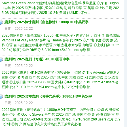
Save the Green Planet/拯救地球(美版)/拯救绿色星球/暴蜂尼亚 ◎片 名 Bugoni
a ◎年 代 2025 ◎产 地 韩国 ,爱尔兰 ◎类 别 科幻 ◎语 言 英语 ◎上映日期 202
5-08-28(威尼斯电影节) / 2025-10-24( 美国 ) ◎IMDb评分...
[
喜剧片
]
2025惊悚喜剧《血色惊情》1080p.HD中英双字
日期：2025-12-22
2025惊悚喜剧《血色惊情》1080p.HD中英双字 - 内容介绍： ◎译 名 血色惊情/
Vampires of Vijay Nagar ◎片 名 Thama ◎年 代 2025 ◎产 地 印度 ◎类 别 恐
怖 ◎语 言 马拉雅拉姆语,泰卢固语,卡纳达语,泰米尔语,印地语 ◎上映日期 2025-
02-14( 印度 ) ◎IMDb评分 6.2/10 from 45419 users ◎导 演...
[
喜剧片
]
2025喜剧《奇遇》4K.HD国语中字
日期：2025-12-22
2025喜剧《奇遇》4K.HD国语中字 - 内容介绍： ◎译 名 The Adventure/奇遇大
富翁 ◎片 名 奇遇 ◎年 代 2025 ◎产 地 中国 大陆 ◎类 别 喜剧 ◎语 言 汉语普
通话 ◎上映日期 2025-08-08( 中国 大陆) ◎IMDb评分 7.3/10 from 47 users ◎
豆瓣评分 7.1/10 from 26794 users ◎片 长 129分钟 ◎导 演...
[
喜剧片
]
2025恐怖喜剧《哥特式杀手》1080p.HD中英双字
日期：2025-12-22
2025恐怖喜剧《哥特式杀手》1080p.HD中英双字 - 内容介绍： ◎译 名 哥特式
杀手 ◎片 名 Gothic Slayers ◎年 代 2025 ◎产 地 美国 ◎类 别 恐怖 ◎语 言 英
语 ◎上映日期 2025-03-04( 美国 ) ◎IMDb评分 4.9/10 from 260 users ◎片 长 9
0分钟 ◎简 介 两名迷你高尔夫球场的员工兼挚友必须...