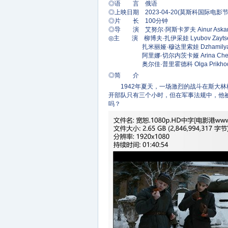
◎语 言 俄语
◎上映日期 2023-04-20(莫斯科国际电影节
◎片 长 100分钟
◎导 演 艾努尔·阿斯卡罗夫 Ainur Askar
◎主 演 柳博夫·扎伊采娃 Lyubov Zayts
扎米丽娅·穆达里索娃 Dzhamilya Mu
阿里娜·切尔内茨卡娅 Arina Cherne
奥尔佳·普里霍德科 Olga Prikhod
◎简 介
1942年夏天，一场激烈的战斗在斯大林
开部队只有三个小时，但在军事法规中，他
吗？