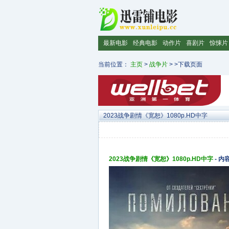
最新电影
经典电影
动作片
喜剧片
惊悚片
当前位置：
主页
>
战争片
> >下载页面
2023战争剧情《宽恕》1080p.HD中字
2023战争剧情《宽恕》1080p.HD中字
- 内