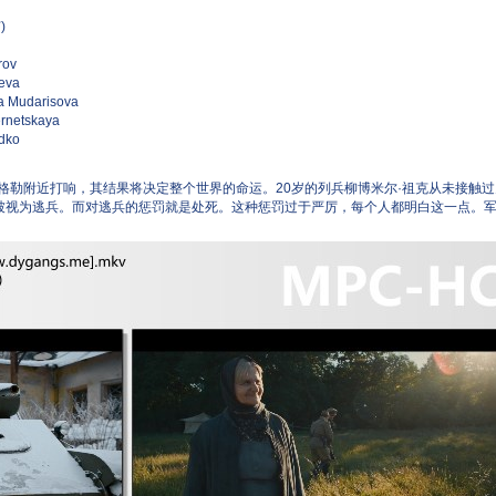
)
ov
eva
darisova
tskaya
ko
格勒附近打响，其结果将决定整个世界的命运。20岁的列兵柳博米尔·祖克从未接触
被视为逃兵。而对逃兵的惩罚就是处死。这种惩罚过于严厉，每个人都明白这一点。