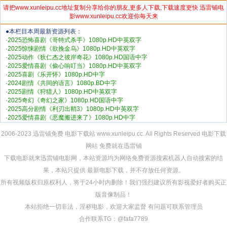
请把www.xunleipu.cc地址复制分享给你的朋友,更多人下载,下载速度更快 迅雷铺电
影www.xunleipu.cc欢迎你每天来
●本栏目本周最新资源列表：
·
2025恐怖喜剧《哥特式杀手》1080p.HD中英双字
·
2025惊悚剧情《欲挽金乌》1080p.HD中英双字
·
2025动作《狄仁杰之彼岸奇花》1080p.HD国语中字
·
2025爱情喜剧《偷心响叮当》1080p.HD中英双字
·
2025喜剧《乐开怀》1080p.HD中字
·
2024剧情《共同的语言》1080p.BD中字
·
2025剧情《狩猎人》1080p.HD中英双字
·
2025奇幻《奇幻之家》1080p.HD国语中字
·
2025高分剧情《利刃出鞘3》1080p.HD中英双字
·
2025爱情喜剧《恶魔搬进来了》1080p.HD中字
2006-2023 迅雷铺免费
电影下载站
www.xunleipu.cc. All Rights Reserved
电影下载
网站 免费
就在迅雷铺
下载电影
就来迅雷铺电影网，本站资源均为网络免费资源搜索机器人自动搜索的结
果，本站只提供
最新电影下载
，并不存放任何资源。
所有视频版权归原权利人，将于24小时内删除！我们强烈建议所有影视爱好者购买正
版音像制品！
本站拒绝一切非法，淫秽电影，欢迎大家监督 有问题可联系管理员
合作联系TG：@fafa7789