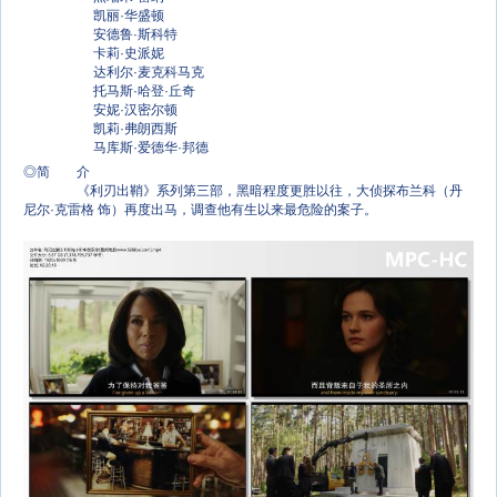
凯丽·华盛顿
安德鲁·斯科特
卡莉·史派妮
达利尔·麦克科马克
托马斯·哈登·丘奇
安妮·汉密尔顿
凯莉·弗朗西斯
马库斯·爱德华·邦德
◎简 介
《利刃出鞘》系列第三部，黑暗程度更胜以往，大侦探布兰科（丹
尼尔·克雷格 饰）再度出马，调查他有生以来最危险的案子。